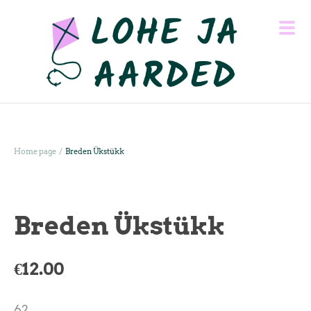
/
Home page
Breden Ükstükk
Breden Ükstükk
€12.00
62