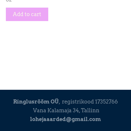
Add to cart
Ringlusrõõm OÜ
, registrikood 17352766
Vana Kalamaja 34, Tallinn
lohejaaarded@gmail.com