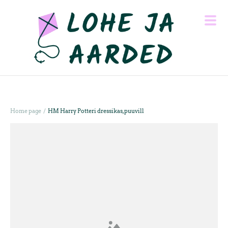
/
Home page
HM Harry Potteri dressikas, puuvill