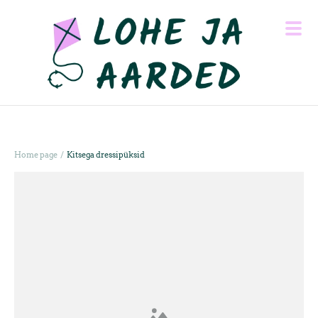
/
Home page
Kitsega dressipüksid