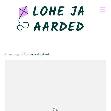
/
Home page
Next roosad püksid