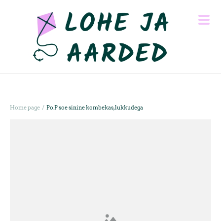
/
Home page
Po.P soe sinine kombekas, lukkudega