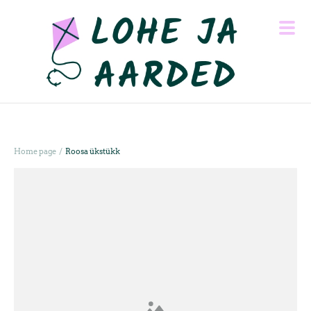
/
Home page
Roosa ükstükk