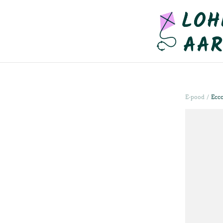
/
E-pood
Ecco