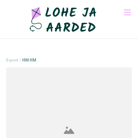
/
E-pood
HM HM