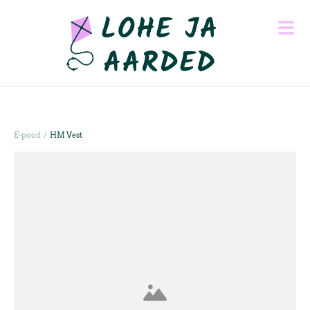
/
E-pood
HM Vest