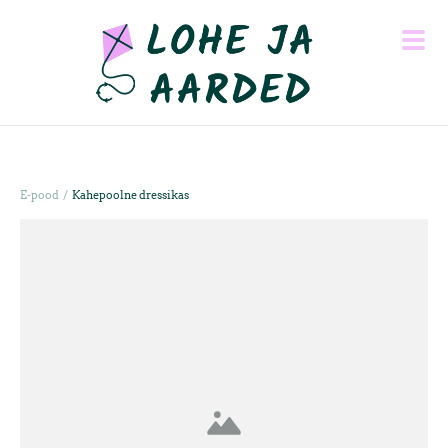
/
E-pood
Kahepoolne dressikas