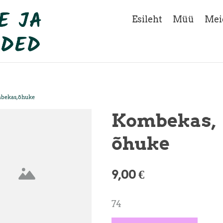
Esileht
Müü
Mei
bekas, õhuke
Kombekas,
õhuke
9,00 €
74