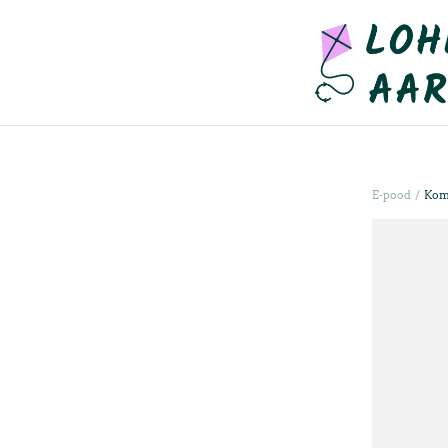
/
E-pood
Kom