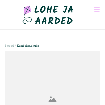
/
E-pood
Kombekas, õhuke