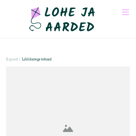
/
E-pood
Liblikatega teksad