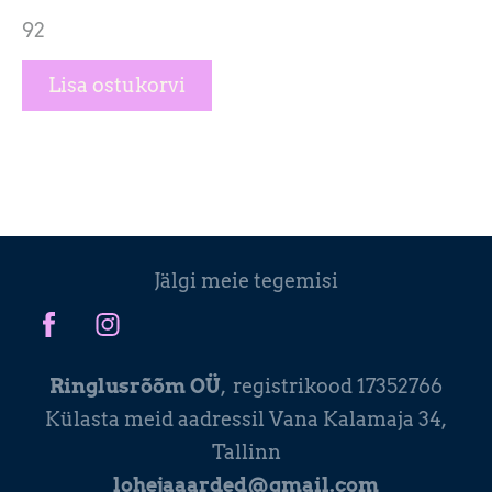
92
Lisa ostukorvi
Jälgi meie tegemisi
Ringlusrõõm OÜ
, registrikood 17352766
Külasta meid aadressil Vana Kalamaja 34,
Tallinn
lohejaaarded@gmail.com