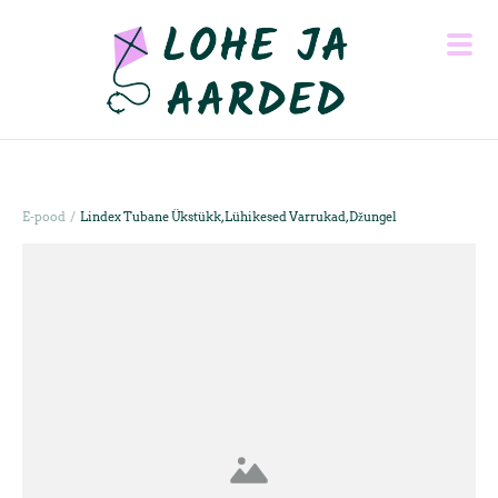
/
E-pood
Lindex Tubane Ükstükk, Lühikesed Varrukad, Džungel