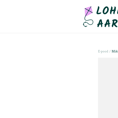
/
E-pood
Mikk