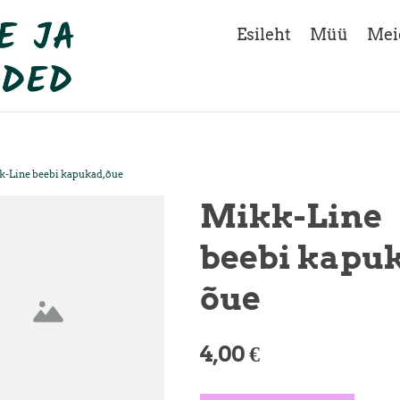
Esileht
Müü
Mei
-Line beebi kapukad, õue
Mikk-Line
beebi kapu
õue
4,00 €