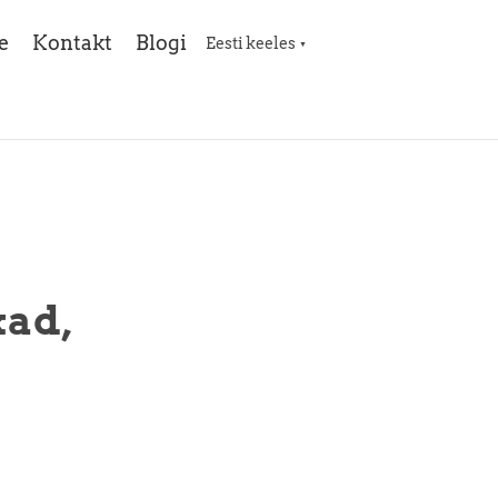
e
Kontakt
Blogi
Eesti keeles
▼
kad,