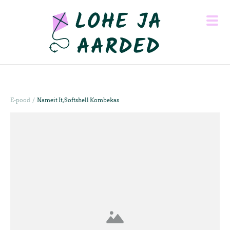
/
E-pood
Nameit It, Softshell Kombekas