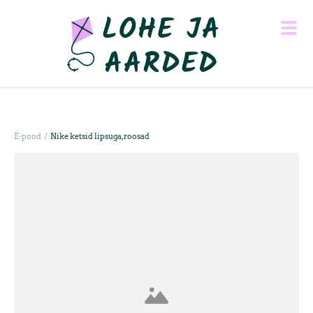
/
E-pood
Nike ketsid lipsuga, roosad