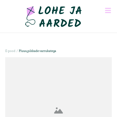
/
E-pood
Pluus, pikkade varrukatega