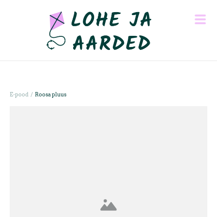
/
E-pood
Roosa pluus