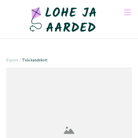
/
E-pood
Tula kandekott