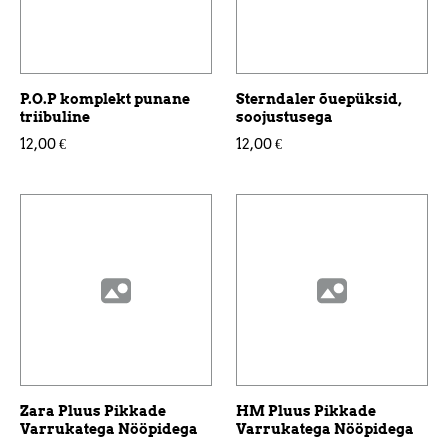
P.O.P komplekt punane
Sterndaler õuepüksid,
triibuline
soojustusega
12,00 €
12,00 €
Zara Pluus Pikkade
HM Pluus Pikkade
Varrukatega Nööpidega
Varrukatega Nööpidega