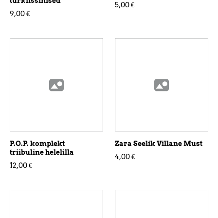
türkiissinised
5,00 €
9,00 €
P.O.P. komplekt
Zara Seelik Villane Must
triibuline helelilla
4,00 €
12,00 €