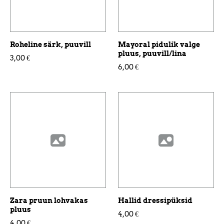
Roheline särk, puuvill
Mayoral pidulik valge
pluus, puuvill/lina
3,00 €
6,00 €
Zara pruun lohvakas
Hallid dressipüksid
pluus
4,00 €
4,00 €