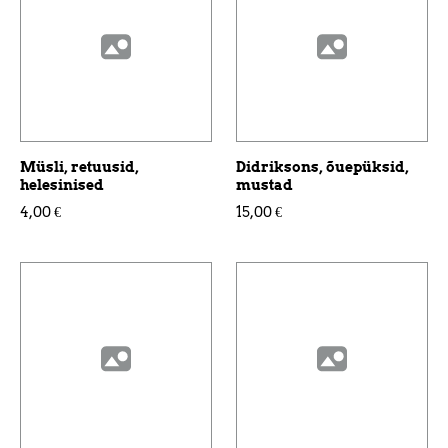
Müsli, retuusid,
Didriksons, õuepüksid,
helesinised
mustad
4,00 €
15,00 €