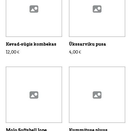
Kevad-sügis kombekas
Ükssarviku pusa
12,00 €
4,00 €
Molo Softshell Jope
Kummituse pluus