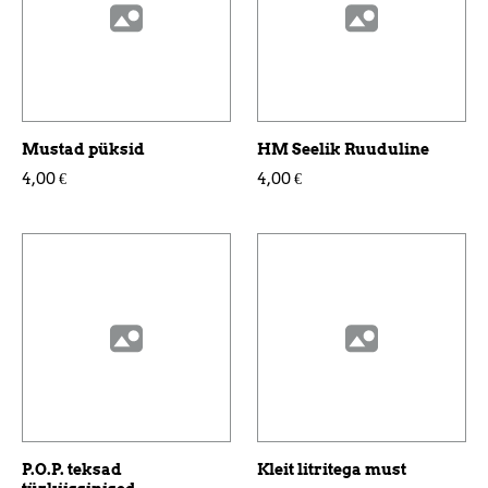
Mustad püksid
HM Seelik Ruuduline
4,00 €
4,00 €
P.O.P. teksad
Kleit litritega must