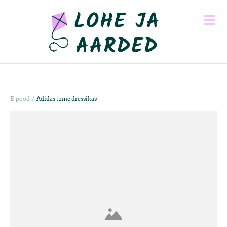
/
E-pood
Adidas tume dressikas