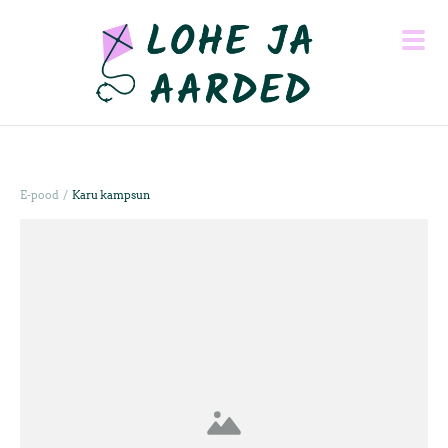
/
E-pood
Karu kampsun