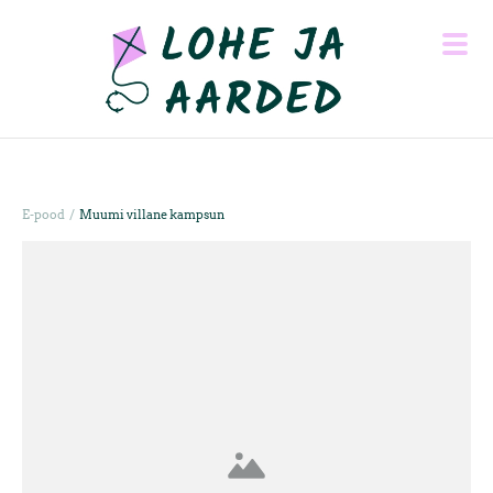
/
E-pood
Muumi villane kampsun